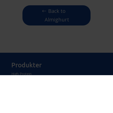
Back to
Almighurt
Produkter
High Protein
High Protein Creatine
Grand Dessert
Love Dessert
Robby
Kvalitet och hållbarhet