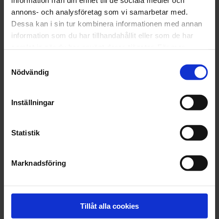
information från din enhet till de sociala medier och
annons- och analysföretag som vi samarbetar med.
Dessa kan i sin tur kombinera informationen med annan
information som du har tillhandahållit eller som de har
samlat in när du har använt deras tjänster. För mer
information, se vår
sekretesspolicy
.
Samtyckesval
Nödvändig
Inställningar
Statistik
Marknadsföring
Fruit Salad
Tillåt alla cookies