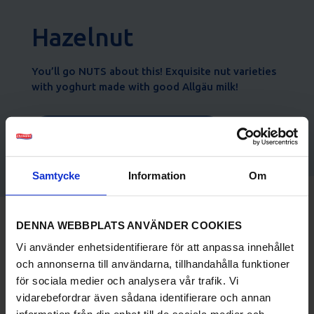
Hazelnut
You’ll go NUTS about this! Exquisite nut varieties
with yoghurt made with good Allgäu milk!
Nutritional values
Samtycke
Information
Om
DENNA WEBBPLATS ANVÄNDER COOKIES
You may also like:
Vi använder enhetsidentifierare för att anpassa innehållet
och annonserna till användarna, tillhandahålla funktioner
för sociala medier och analysera vår trafik. Vi
vidarebefordrar även sådana identifierare och annan