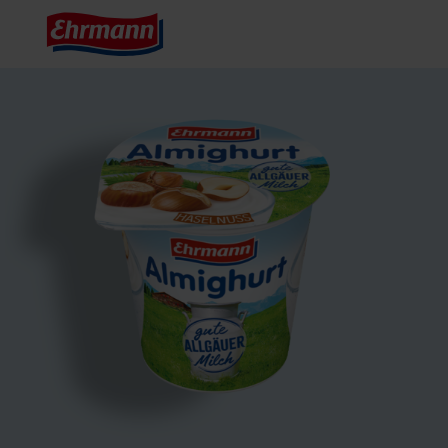
Start
Produkter
Hazelnut

